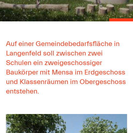
Auf einer Gemeindebedarfsfläche in
Langenfeld soll zwischen zwei
Schulen ein zweigeschossiger
Baukörper mit Mensa im Erdgeschoss
und Klassenräumen im Obergeschoss
entstehen.