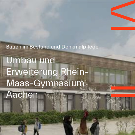
Bauen im Bestand und Denkmalpflege
Umbau und
Erweiterung Rhein-
Maas-Gymnasium
Aachen